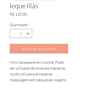
leque lilás
Preço
R$ 118,00
Quantidade
*
Adicionar ao carrinho
Mini necessaire em crochê. Pode
ser utilizada de diversas maneiras,
muito útil para armazenar
maquiagens em pequenas viagens.
Dimensões : Em média 16 cm de
largura x 11 cm de altura.
Peso: 65 g
Composição: Corpo 100% algodão,